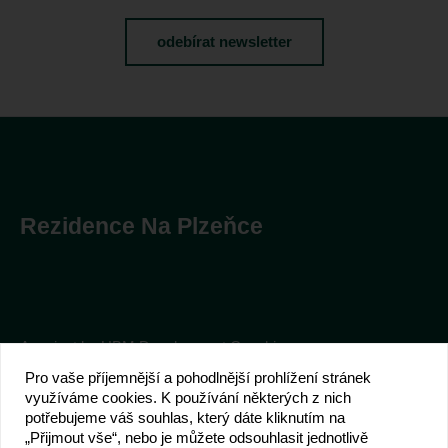
odebírat newsletter
Rezidence Na Plzeňce
A project by UBM Development Czechia
Pro vaše příjemnější a pohodlnější prohlížení stránek
využíváme cookies. K používání některých z nich
potřebujeme váš souhlas, který dáte kliknutím na
„Přijmout vše“, nebo je můžete odsouhlasit jednotlivě